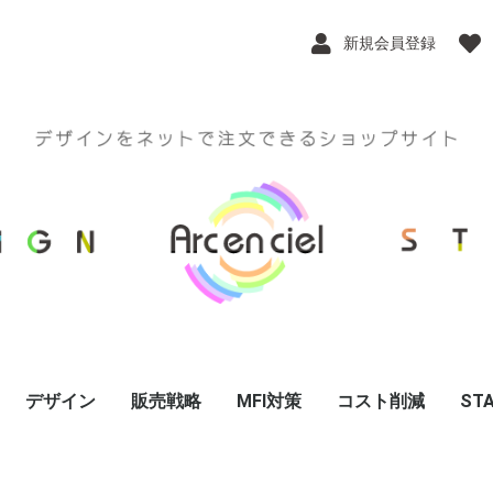
新規会員登録
デザイン
販売戦略
MFI対策
コスト削減
STA
ort Plan
インスタPRフォト
ロゴデザイン
チラシデザイン
ポスターデザイン
WEB関連
印刷物関連