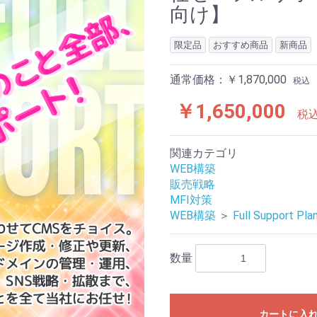
向け】
限定品
おすすめ商品
新商品
通常価格：￥1,870,000
税込
￥1,650,000
税
関連カテゴリ
WEB構築
販売戦略
MFI対策
WEB構築
＞
Full Support Pla
数量
カートに入