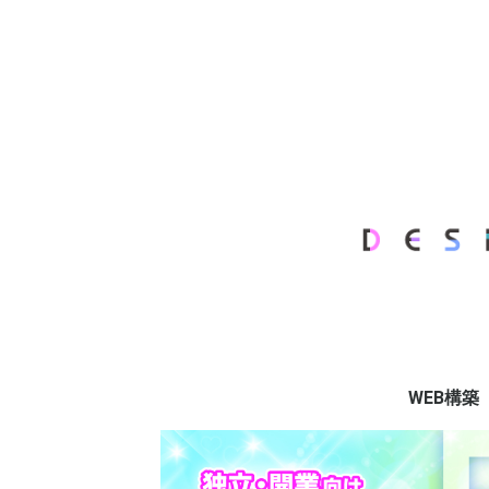
WEB構築
Full Supp