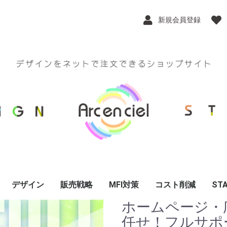
新規会員登録
デザイン
販売戦略
MFI対策
コスト削減
STA
ホームページ・
ort Plan
インスタPRフォト
ロゴデザイン
チラシデザイン
ポスターデザイン
WEB関連
印刷物関連
任せ！フルサポ